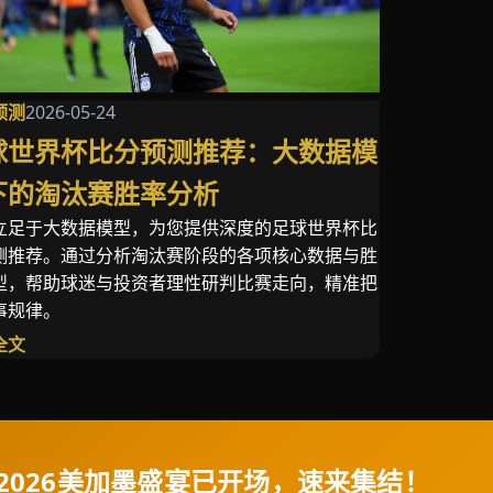
预测
2026-05-24
球世界杯比分预测推荐：大数据模
下的淘汰赛胜率分析
立足于大数据模型，为您提供深度的足球世界杯比
测推荐。通过分析淘汰赛阶段的各项核心数据与胜
型，帮助球迷与投资者理性研判比赛走向，精准把
事规律。
全文
2026美加墨盛宴已开场，速来集结！