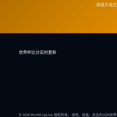
进球大戏正
世界杯比分实时更新
© 2026 WorldCupLive. 版权所有。 绿色、极速、安全的202