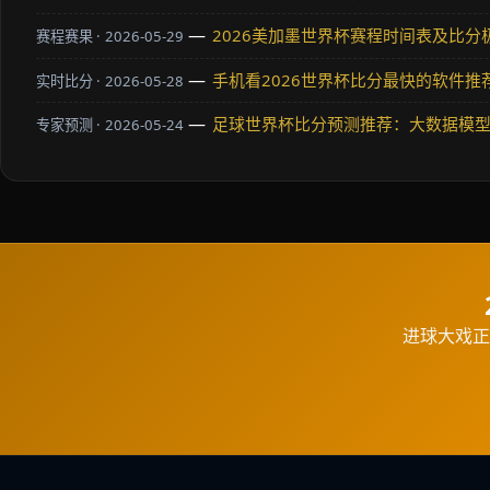
—
2026美加墨世界杯赛程时间表及比
赛程赛果 ·
2026-05-29
—
手机看2026世界杯比分最快的软件
实时比分 ·
2026-05-28
—
足球世界杯比分预测推荐：大数据模
专家预测 ·
2026-05-24
进球大戏正