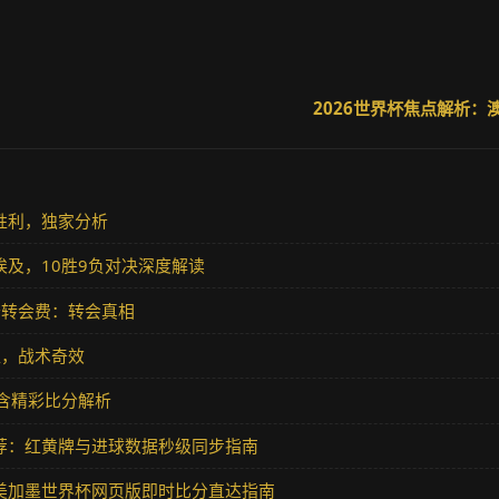
2026世界杯焦点解析：
胜利，独家分析
埃及，10胜9负对决深度解读
价转会费：转会真相
佳，战术奇效
内含精彩比分解析
推荐：红黄牌与进球数据秒级同步指南
6美加墨世界杯网页版即时比分直达指南