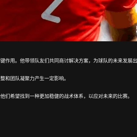
关键作用。他带领队友们共同商讨解决方案，为球队的未来发展
调整和团队凝聚力产生一定影响。
。他们希望找到一种更加稳健的战术体系，以应对未来的比赛。