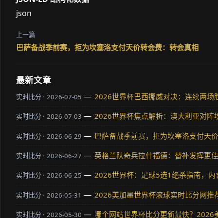
json
上一篇
巴萨备战季前赛，拒为坎塞洛支付天价转会费：转会真相
最新文章
—
2026世界杯巴西挪威对决：连续两场
实时比分 ·
2026-07-05
—
2026世界杯焦点解析：澳大利亚对阵
实时比分 ·
2026-07-03
—
巴萨备战季前赛，拒为坎塞洛支付天
实时比分 ·
2026-06-29
—
英格兰队奇兵拉什福德：替补发挥更
实时比分 ·
2026-06-27
—
2026世界杯：足球5选1绝杀指南，
实时比分 ·
2026-06-25
—
2026美加墨世界杯滚球实时比分网
实时比分 ·
2026-05-31
—
哪个网站世界杯比分更新最快？202
实时比分 ·
2026-05-30