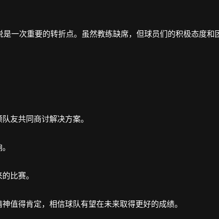
说是一次重要的转折点。虽然教练缺席，但球员们的积极态度和
领队友共同商讨解决方案。
响。
来的比赛。
精神值得肯定，相信球队有望在未来取得更好的成绩。