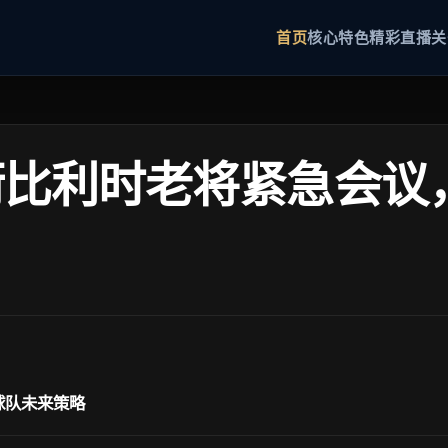
首页
核心特色
精彩直播
关
衔比利时老将紧急会议
球队未来策略