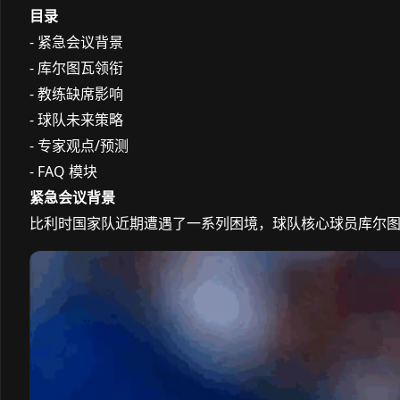
目录
- 紧急会议背景
- 库尔图瓦领衔
- 教练缺席影响
- 球队未来策略
- 专家观点/预测
- FAQ 模块
紧急会议背景
比利时国家队近期遭遇了一系列困境，球队核心球员库尔