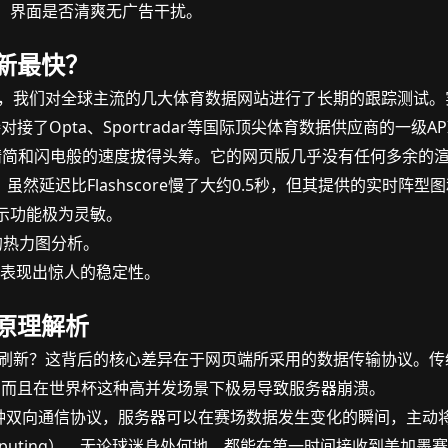
），界面是否清爽无广告干扰。
新最快？
题，我们对全球主流的几大体育数据网站进行了长期的跟踪测试
Opta、Sportradar等国际顶尖体育数据供应商的一级AP
极致的精简和闪电般的速度拔得头筹。它的网页版几乎没有任何多余
，虽然延迟比Flashscore慢了大约0.5秒，但其提供的实时
示功能极为灵敏。
的热力图分析。
表现出惊人的稳定性。
原理解析
动刷新？这背后的核心差异在于网页端所采用的数据传输协议。传统
，而且在世界杯这种高并发场景下极易导致服务器崩溃。
是一种双向通信协议，服务器可以在赛场数据发生变化的瞬间，主
mputing），无论球迷身处何地，都能在第一时间接收到美加墨