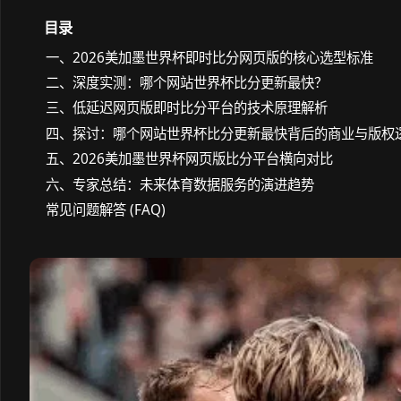
目录
一、2026美加墨世界杯即时比分网页版的核心选型标准
二、深度实测：哪个网站世界杯比分更新最快？
三、低延迟网页版即时比分平台的技术原理解析
四、探讨：哪个网站世界杯比分更新最快背后的商业与版权
五、2026美加墨世界杯网页版比分平台横向对比
六、专家总结：未来体育数据服务的演进趋势
常见问题解答 (FAQ)