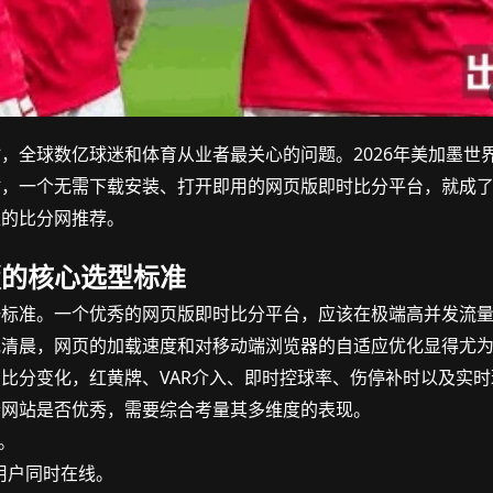
，全球数亿球迷和体育从业者最关心的问题。2026年美加墨世
时，一个无需下载安装、打开即用的网页版即时比分平台，就成
准的比分网推荐。
版的核心选型标准
标准。一个优秀的网页版即时比分平台，应该在极端高并发流量下
或清晨，网页的加载速度和对移动端浏览器的自适应优化显得尤
比分变化，红黄牌、VAR介入、即时控球率、伤停补时以及实
个网站是否优秀，需要综合考量其多维度的表现。
。
用户同时在线。