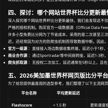
四、探讨：哪个网站世界杯比分更新最
深入探究哪个网站世界杯比分更新最快，我们会发现这不仅
严格的授权机制。购买官方一级数据源（Official Da
许多小型免费比分网为了节省成本，采用的是二次甚至三次抓
迟，还经常因为对方的防爬虫机制而导致数据中断。因此
官方一级源
：直接接入场边数据收集终端，延迟小于1秒，
商业合作源
：通过Sportradar等中间商转接，延迟1-3
爬虫抓取源
：无授权二次加工，延迟通常在5秒以上，且在
五、2026美加墨世界杯网页版比分平
为了给您提供最直观的选型参考，我们整理了以下主流网
平台名称
平均更新延迟
Flashscore
< 1.5 秒
更新速度